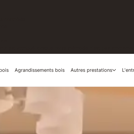
is contrôlés
nce
nce
tut est attribué lorsque notre méthode n'est pas strictement
bois
Agrandissements bois
Autres prestations
L'ent