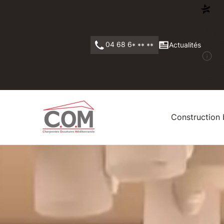
5
| 6 av
Vigila
04 68 6
Actualités
* ** **
Vigila
Ce sta
Construction 