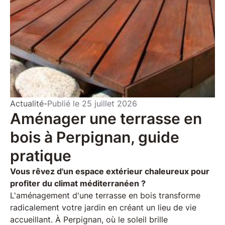
Actualité
-
Publié le
25 juillet 2026
Aménager une terrasse en
bois à Perpignan, guide
pratique
Vous rêvez d'un espace extérieur chaleureux pour
profiter du climat méditerranéen ?
L'aménagement d'une terrasse en bois transforme radicalement votre jardin en créant un lieu de vie accueillant. À Perpignan, où le soleil brille généreusement, choisir le bon bois et la bonne conception devient essentiel pour garantir la durabilité de votre installation face aux variations climatiques. Entre les essences exotiques résistantes et les bois locaux traités, les options sont nombreuses. Découvrez comment réussir votre projet d'aménagement extérieur en faisant les bons choix dès le départ. Choisir l'essence de bois adaptée au climat méditerranéen Face aux étés chauds et secs ainsi qu'aux pluies automnales parfois intenses, votre terrasse doit supporter des contraintes climatiques importantes. Le choix de l'essence détermine directement la longévité et l'entretien futur de votre installation. Plusieurs options s'offrent à vous, chacune avec ses caractéristiques propres. Les bois exotiques pour une résistance exceptionnelle Les essences tropicales comme l'ipé, le cumaru ou le teck présentent une densité naturelle remarquable. Ces bois résistent naturellement aux insectes, à l'humidité et aux champignons sans traitement chimique. L'ipé, particulièrement apprécié, offre une durée de vie pouvant atteindre 50 ans avec un entretien minimal. Sa couleur brun-rouge évolue vers un gris argenté noble si vous ne le traitez pas régulièrement. Le cumaru constitue une alternative intéressante, légèrement moins coûteuse que l'ipé tout en conservant d'excellentes propriétés mécaniques. Ces essences exotiques demandent un budget initial plus élevé, mais leur rentabilité se confirme sur le long terme grâce à leur exceptionnelle durabilité. Le bois Douglas, champion de la production locale Privilégier le douglas français représente un choix écologique et économique pertinent. Cette essence résineuse, naturellement durable grâce à sa densité élevée, supporte parfaitement le climat des Pyrénées-Orientales. Son traitement thermique ou autoclave renforce encore sa résistance aux intempéries et aux attaques biologiques. Avec sa teinte rosée caractéristique, le douglas apporte une esthétique chaleureuse à vos aménagements extérieurs. Son rapport qualité-prix en fait une option privilégiée pour de nombreux projets. Nous travaillons régulièrement cette essence qui conjugue performance technique et accessibilité tarifaire. Le composite, solution hybride sans entretien Assemblage de fibres de bois et de résines polymères, le composite reproduit l'aspect du bois naturel tout en éliminant ses contraintes d'entretien. Imputrescible et résistant aux UV, il ne grise pas, ne se fend pas et ne nécessite aucun traitement. Cette solution technique convient particulièrement aux personnes recherchant un rendu esthétique constant sans effort d'entretien annuel. Son installation suit les mêmes principes qu'une terrasse en bois massif, avec une structure porteuse adaptée. Les lames composites se déclinent désormais en de multiples coloris et finitions, permettant une personnalisation poussée de votre espace extérieur. Concevoir la structure porteuse pour garantir la durabilité Une terrasse performante repose avant tout sur des fondations et une ossature correctement dimensionnées. Cette phase technique détermine la stabilité et la pérennité de l'ensemble de votre aménagement extérieur. Les éléments de structure indispensables La conception d'une terrasse bois nécessite plusieurs composants essentiels. Les plots réglables en PVC ou béton créent une assise stable tout en permettant un ajustement parfait de la planéité. Les lambourdes, posées perpendiculairement au sens de pose des lames, forment l'ossature porteuse principale. L'espacement entre ces éléments de structure varie selon l'essence choisie et l'épaisseur des lames, généralement entre 40 et 50 cm pour un bois exotique. Les cales d'espacement garantissent une circulation d'air optimale sous les lames, évitant la stagnation d'humidité. Cette ventilation naturelle prévient le développement de moisissures et prolonge considérablement la durée de vie du bois. Chez C.O.M., notre bureau d'études intégré calcule précisément ces dimensionnements selon votre configuration de terrain. L'importance cruciale de la pente d'évacuation Prévoir une légère inclinaison d'environ 1 à 2 % permet l'écoulement naturel des eaux de pluie. Cette pente, imperceptible visuellement, évite la formation de flaques qui accéléreraient la dégradation du matériau. L'orientation de cette pente s'éloigne toujours de votre habitation pour protéger vos murs de l'humidité. Dans certaines configurations, l'intégration de caniveaux discrets ou de systèmes de drainage souterrains devient nécessaire. Notre équipe de techniciens qualifiés analyse précisément votre terrain pour adapter la solution technique à vos contraintes, qu'il s'agisse d'un sol en pente ou d'un espace réduit. Le traitement du sol existant Préparer correctement la surface sous votre future terrasse conditionne sa longévité. Le décaissement éventuel, suivi d'un compactage soigné, crée une base stable. La pose d'un feutre géotextile empêche la repousse de végétation tout en laissant l'eau s'infiltrer naturellement dans le sol. Pour les terrains argileux, particulièrement présents dans la région, des précautions supplémentaires s'imposent. Le phénomène de retrait-gonflement des argiles peut déstabiliser votre installation sans une conception adaptée. Nos artisans spécialisés maîtrisent ces problématiques locales grâce à nos 18 ans d'expérience dans la construction bois. Maîtriser la pose des lames pour un rendu professionnel La qualité de finition de votre terrasse dépend directement de la précision lors de la fixation des lames. Plusieurs techniques coexistent, chacune présentant des avantages selon vos priorités esthétiques et votre budget. Les systèmes de fixation visibles et invisibles Les vis en inox apparentes représentent la méthode traditionnelle, robuste et économique. Pré-percer toujours les lames évite les fentes, particulièrement sur les bois durs comme l'ipé. Cette technique permet également un remplacement aisé d'une lame endommagée sans démonter l'ensemble de la surface. Les clips de fixation invisibles offrent un rendu esthétique épuré, sans aucune vis visible en surface. Ces systèmes ingénieux se positionnent entre les lames et garantissent un espacement régulier tout en facilitant la dilatation naturelle du bois. Leur pose demande plus de temps mais valorise considérablement l'aspect final de votre terrasse. Respecter les espacements et les joints de dilatation Le bois vivant réagit aux variations d'humidité et de température en se contractant ou en gonflant. Prévoir un espace de 5 à 8 mm entre chaque lame permet ces mouvements naturels sans créer de déformation. En périphérie, un joint de dilatation d'au moins 10 mm par rapport aux murs évite les tensions lors de l'expansion du matériau. Pour les grandes surfaces dépassant 20 mètres linéaires, l'intégration de joints de fractionnement devient indispensable. Ces espaces plus larges absorbent les mouvements d'ensemble et préservent la planéité générale. Notre atelier de fabrication peut pré-découper vos lames aux dimensions exactes, ce qui accélère la réalisation sur chantier. Les finitions et les bordures soignées Le traitement des rives conditionne l'esthétique globale de votre aménagement. Les lames de bordure, positionnées perpendiculairement au sens principal, créent un cadre élégant et masquent proprement la structure porteuse. Cette finition apporte une touche professionnelle immédiatement perceptible. L'habillage des marches éventuelles et la création de nez-de-marche antidérapants garantissent la sécurité tout en valorisant votre installation. Ces détails de finition font la différence entre un chantier amateur et une réalisation aboutie. Nous accordons une attention particulière à ces éléments qui révèlent notre savoir-faire familial reconnu. Entretenir et préserver votre terrasse dans le temps Investir dans une terrasse de qualité mérite un entretien adapté pour conserver ses performances et son esthétique. Les gestes réguliers, simples mais essentiels, prolongent considérablement la durée de vie de votre installation. Le nettoyage régulier, geste préventif essentiel Un simple balayage hebdomadaire élimine les débris végétaux et la poussière qui retiennent l'humidité. Deux fois par an, un nettoyage approfondi au savon noir dilué et à la brosse douce redonne de l'éclat à vos lames. Évitez absolument les nettoyeurs haute pression qui arrachent les fibres du bois et créent des aspérités favorisant l'encrassement futur. Pour les taches tenaces comme le vin ou les graisses, intervenez rapidement avec un dégraissant spécifique pour limiter les traces durables. Le rinçage abondant à l'eau claire après chaque nettoyage évite les résidus de produit qui pourraient altérer la teinte naturelle du matériau. Les traitements protecteurs selon les essences Les bois exotiques non traités évoluent naturellement vers une patine grise argentée, sans altération de leurs propriétés mécaniques. Si vous souhaitez conserver la teinte d'origine, l'application annuelle d'une huile spécifique nourrit le bois et ravive ses couleurs chaudes. Cette opération s'effectue idéalement au printemps, sur bois parfaitement sec. Le douglas et les autres résineux bénéficient d'une saturation tous les deux à trois ans. Ces produits micropores protègent contre les UV et l'humidité tout en laissant le bois respirer. Notre équipe peut vous accompagner dans le choix des produits adaptés à votre essence et vous conseiller sur leur application. Surveiller et corriger les points critiques Contrôler régulièrement le serrage des fixations prévient le jeu entre les éléments et les grincements désagréables. Vérifier que les espaces entre lames restent dégagés garantit l'évacuation efficace de l'eau. Ces inspections visuelles simples permettent d'identifier rapidement tout problème naissant avant qu'il ne s'aggrave. Dégager la végétation