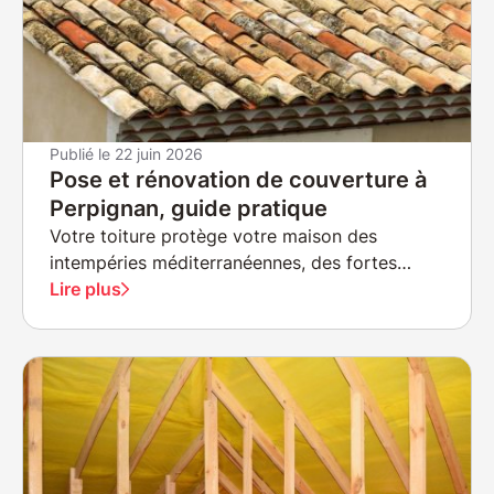
Publié le
22 juin 2026
Pose et rénovation de couverture à
Perpignan, guide pratique
Votre toiture protège votre maison des
intempéries méditerranéennes, des fortes
chaleurs estivales et des pluies parfois
Lire plus
violentes qui caractérisent Perpignan.