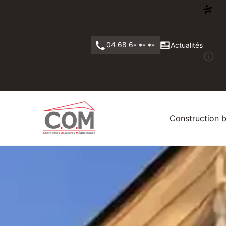
5
| 6 av
Vigila
04 68 6
Actualités
* ** **
Vigila
Ce sta
Construction b