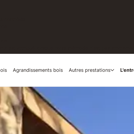
is contrôlés
nce
nce
tut est attribué lorsque notre méthode n'est pas strictement
ois
Agrandissements bois
Autres prestations
L'ent